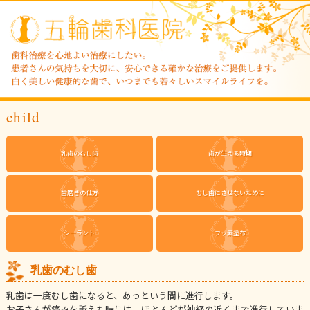
child
乳歯のむし歯
歯が生える時期
歯磨きの仕方
むし歯にさせないために
シーラント
フッ素塗布
乳歯のむし歯
乳歯は一度むし歯になると、あっという間に進行します。
お子さんが痛みを訴えた時には、ほとんどが神経の近くまで進行していま