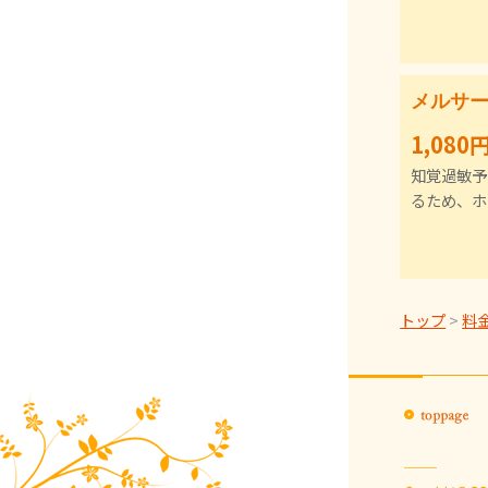
メルサー
1,08
知覚過敏予
るため、ホ
トップ
>
料