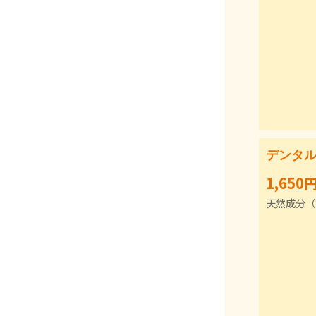
デンタ
1,65
天然成分（