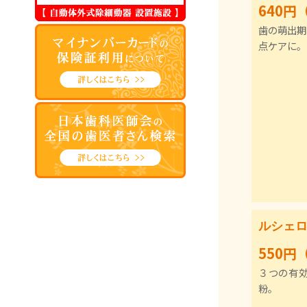
640円
歯の萌出期
点ケアに。
ルシェロ
550円
３つの有
粉。