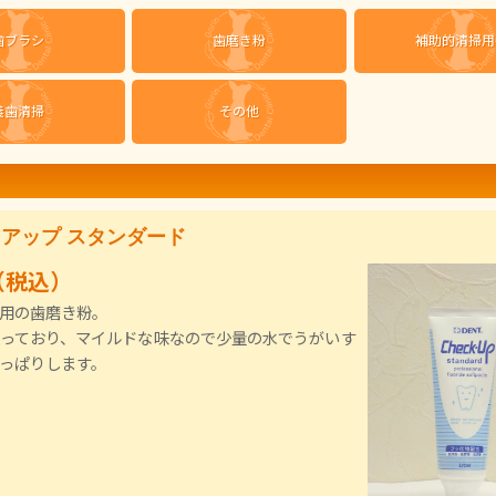
歯ブラシ
歯磨き粉
補助的清掃用
義歯清掃
その他
アップ スタンダード
（税込）
用の歯磨き粉。
っており、マイルドな味なので少量の水でうがいす
っぱりします。