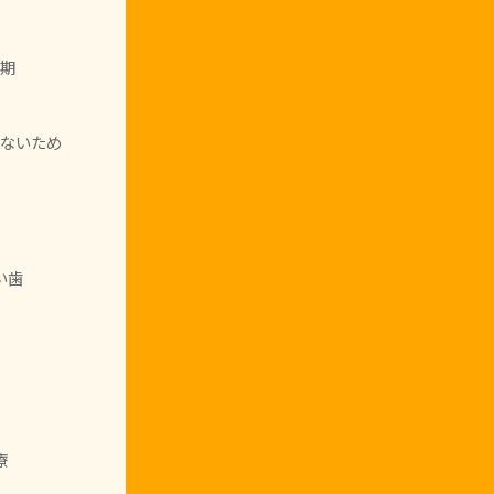
期
ないため
い歯
療