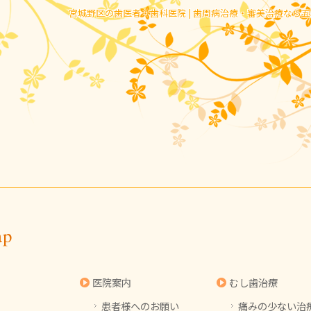
宮城野区の歯医者・歯科医院 | 歯周病治療・審美治療なら
ap
医院案内
むし歯治療
患者様へのお願い
痛みの少ない治